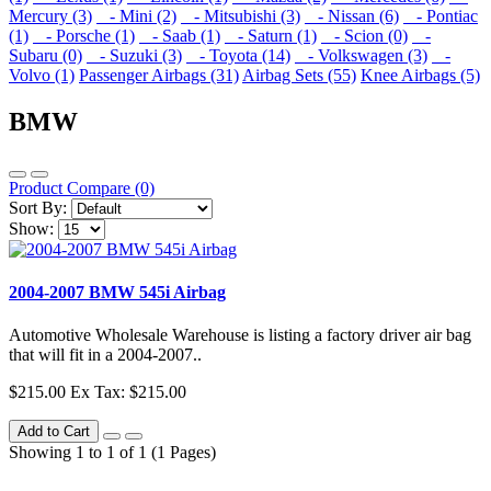
Mercury (3)
- Mini (2)
- Mitsubishi (3)
- Nissan (6)
- Pontiac
(1)
- Porsche (1)
- Saab (1)
- Saturn (1)
- Scion (0)
-
Subaru (0)
- Suzuki (3)
- Toyota (14)
- Volkswagen (3)
-
Volvo (1)
Passenger Airbags (31)
Airbag Sets (55)
Knee Airbags (5)
BMW
Product Compare (0)
Sort By:
Show:
2004-2007 BMW 545i Airbag
Automotive Wholesale Warehouse is listing a factory driver air bag
that will fit in a 2004-2007..
$215.00
Ex Tax: $215.00
Add to Cart
Showing 1 to 1 of 1 (1 Pages)