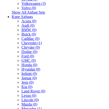
Volkswagen (3)
Volvo (0)
Show All Airbag Sets
Knee Airbags
Acura (0)
Audi (0)
BMW (0)
Buick (0)
Cadillac (0)
Chevrolet (1)
Chrysler (0)
Dodge (0)
Ford (0)
GMC (0)
Honda (0)
Hyundai (0)
Infiniti (0)
Jaguar (0)
Jeep (0)
Kia (0)
Land Rover (0)
Lexus (0)
Lincoln (0)
Mazda (0)
Mercedes (1)