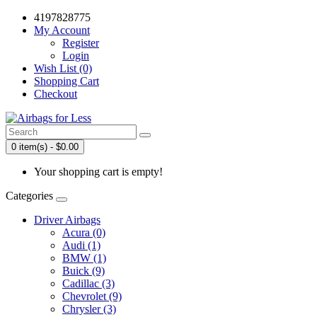
4197828775
My Account
Register
Login
Wish List (0)
Shopping Cart
Checkout
0 item(s) - $0.00
Your shopping cart is empty!
Categories
Driver Airbags
Acura (0)
Audi (1)
BMW (1)
Buick (9)
Cadillac (3)
Chevrolet (9)
Chrysler (3)