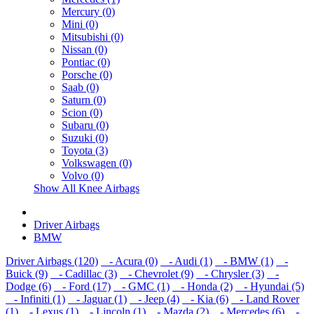
Mercury (0)
Mini (0)
Mitsubishi (0)
Nissan (0)
Pontiac (0)
Porsche (0)
Saab (0)
Saturn (0)
Scion (0)
Subaru (0)
Suzuki (0)
Toyota (3)
Volkswagen (0)
Volvo (0)
Show All Knee Airbags
Driver Airbags
BMW
Driver Airbags (120)
- Acura (0)
- Audi (1)
- BMW (1)
-
Buick (9)
- Cadillac (3)
- Chevrolet (9)
- Chrysler (3)
-
Dodge (6)
- Ford (17)
- GMC (1)
- Honda (2)
- Hyundai (5)
- Infiniti (1)
- Jaguar (1)
- Jeep (4)
- Kia (6)
- Land Rover
(1)
- Lexus (1)
- Lincoln (1)
- Mazda (2)
- Mercedes (6)
-